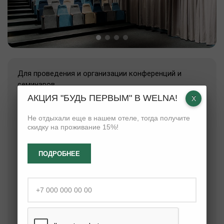
Для проведения и организации конференций и
семинаров.
АКЦИЯ "БУДЬ ПЕРВЫМ" В WELNA!
Кинотеатр - это прекрасная площадка для
проведения деловых встреч и развлекательных
Не отдыхали еще в нашем отеле, тогда получите
скидку на проживание 15%!
программ.
Зал кинотеатра рассчитан на количество до 70
ПОДРОБНЕЕ
человек.
Вместимость
до 70 чел